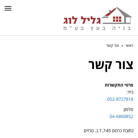
תפרי
ראשי
»
צור קשר
צור קשר
פרטי התקשרות
נייד:
052-8727818
טלפון:
04-6860852
כתובת כרכום 145, ד.נ. כורזים